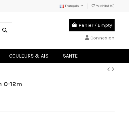
Français
Wishlist (
0
)
Panier
/
Empty
Connexion
COULEURS & AIS
SANTE
n 0-12m