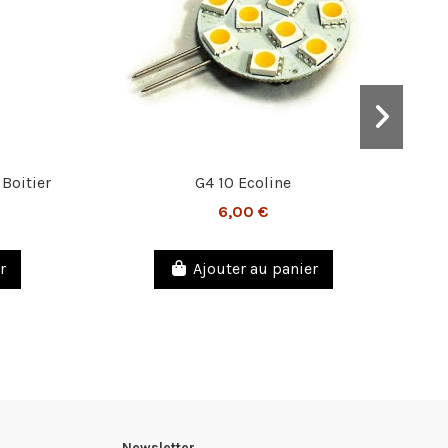
Boitier
G4 10 Ecoline
A
6,00 €
r
Ajouter au panier
Newsletter