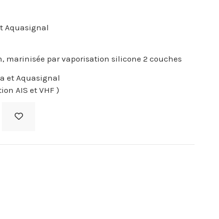
 et Aquasignal
, marinisée par vaporisation silicone 2 couches
la et Aquasignal
on AIS et VHF )