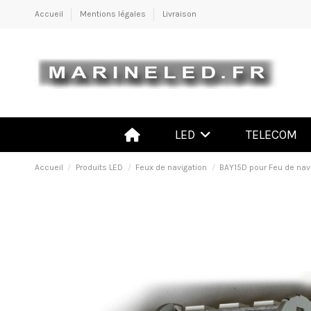
Accueil
Mentions légales
Livraison
LED
TELECOM
Accueil
Produits LED
Feux de navigation
BAY15D pour Feu de nav