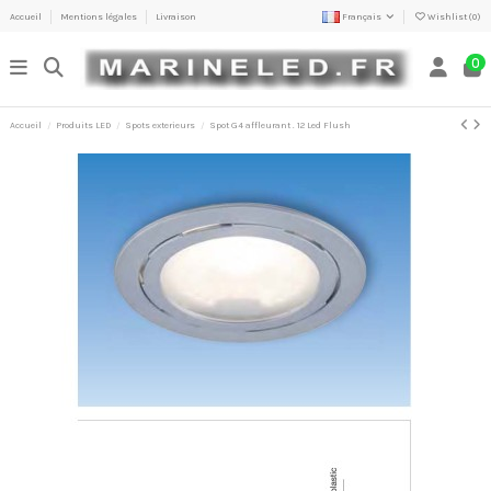
Accueil
Mentions légales
Livraison
Français
Wishlist (
0
)
0
Accueil
Produits LED
Spots exterieurs
Spot G4 affleurant . 12 Led Flush